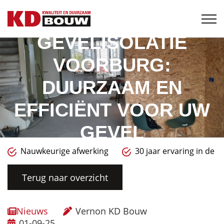
GEVELISOLATIE
VOORBURG:
DUURZAAM EN
EFFICIËNT VOOR UW
GEVEL
Nauwkeurige afwerking
30 jaar ervaring in de 
Terug naar overzicht
Nieuws
Vernon KD Bouw
01-09-25