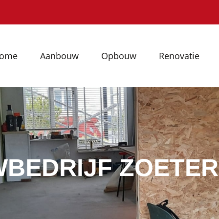
ome
Aanbouw
Opbouw
Renovatie
BEDRIJF ZOETE