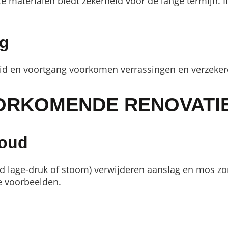
 materialen biedt zekerheid voor de lange termijn. I
ng
id en voortgang voorkomen verrassingen en verzekere
ORKOMENDE RENOVATI
houd
 lage-druk of stoom) verwijderen aanslag en mos zond
e voorbeelden.